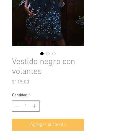
Vestido negro con
volantes
Precio
$115.00
Cantidad
*
Agregar al carrito