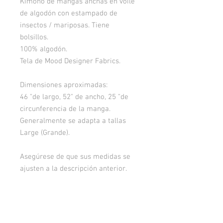
Kimono de mangas anchas en voile
de algodón con estampado de
insectos / mariposas. Tiene
bolsillos.
100% algodón.
Tela de Mood Designer Fabrics.
Dimensiones aproximadas:
46 "de largo, 52" de ancho, 25 "de
circunferencia de la manga.
Generalmente se adapta a tallas
Large (Grande).
Asegúrese de que sus medidas se
ajusten a la descripción anterior.
Peso: aproximadamente 1 libra, 4
oz.